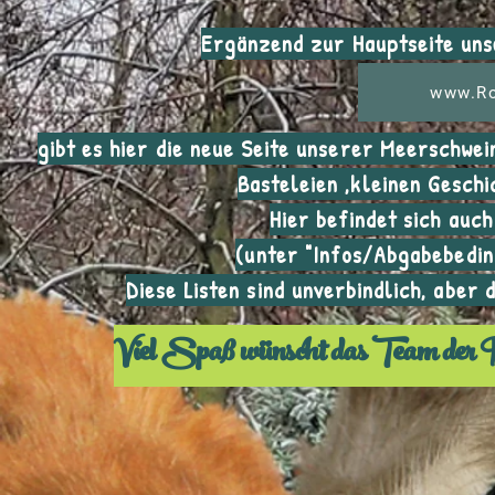
Ergänzend zur Hauptseite un
www.
www.Ro
gibt es hier die neue Seite unserer Meerschwe
Basteleien ,kleinen Geschi
Hier befindet sich auc
(unter "Infos/Abgabebedin
Diese Listen sind unverbindlich, aber
Viel Spaß wünscht das Team der 