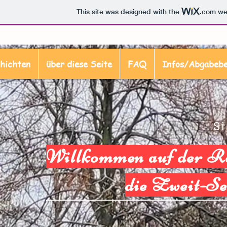
This site was designed with the
.com
web
hichten
über diese Seite
FAQ
Infos/Abgabebe
- S
Willkommen auf der
Ro
die Zweit-Se